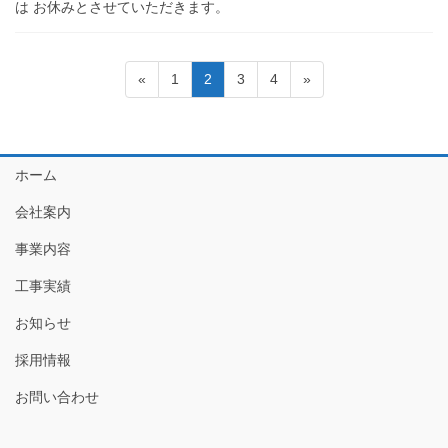
は お休みとさせていただきます。
投
固
固
固
固
«
1
2
3
4
»
稿
定
定
定
定
ペ
ペ
ペ
ペ
の
ー
ー
ー
ー
ペ
ジ
ジ
ジ
ジ
ホーム
ー
会社案内
ジ
送
事業内容
り
工事実績
お知らせ
採用情報
お問い合わせ