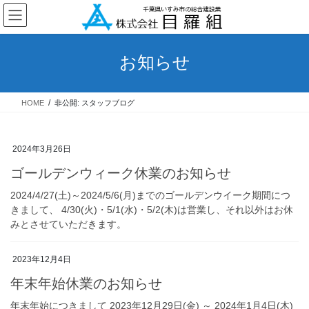
コ
ナ
ン
ビ
テ
ゲ
ン
ー
お知らせ
ツ
シ
へ
ョ
ス
ン
HOME
非公開: スタッフブログ
キ
に
ッ
移
プ
動
2024年3月26日
ゴールデンウィーク休業のお知らせ
2024/4/27(土)～2024/5/6(月)までのゴールデンウイーク期間につ
きまして、 4/30(火)・5/1(水)・5/2(木)は営業し、それ以外はお休
みとさせていただきます。
2023年12月4日
年末年始休業のお知らせ
年末年始につきまして 2023年12月29日(金) ～ 2024年1月4日(木)