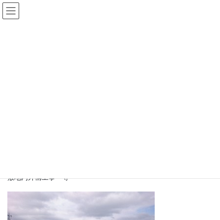
コ
ナ
ン
ビ
テ
ゲ
ン
ー
民間工事
ツ
シ
へ
ョ
ス
ン
HOME
事業内容
民間工事
キ
に
ッ
移
プ
動
民間工事
太陽光発電基地工事
土留擁壁工事
フェンス設置工事
コンクリート舗装工事
敷地内外構工事 等