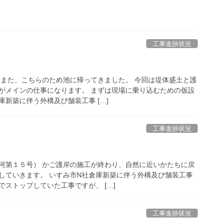
工事進捗状況
もまた、こちらのため池に帰ってきました。 今回は堤体盛土と護
がメインの仕事になります。 まずは現場に乗り込むための仮設
庫新築に伴う外構及び舗装工事 […]
工事進捗状況
河第１５号） かご護岸の施工が終わり、自然に近いかたちに戻
していきます。 いすみ市N社倉庫新築に伴う外構及び舗装工事
ストップしていた工事ですが、 […]
工事進捗状況