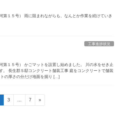
河第１５号） 雨に阻まれながらも、なんとか作業を続けていき
工事進捗状況
河第１５号） かごマットを設置し始めました。 川の水をせき止
す。 長生郡Ｓ邸コンクリート舗装工事 庭をコンクリートで舗装
トの厚さの分だけ地面を掘り […]
固
固
固
2
3
…
7
»
定
定
定
ペ
ペ
ペ
ー
ー
ー