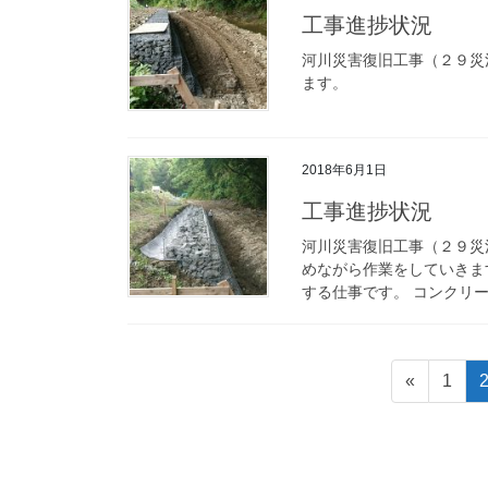
工事進捗状況
河川災害復旧工事（２９災
ます。
2018年6月1日
工事進捗状況
河川災害復旧工事（２９災
めながら作業をしていきま
する仕事です。 コンクリー
投
固
«
1
稿
定
ペ
の
ー
ペ