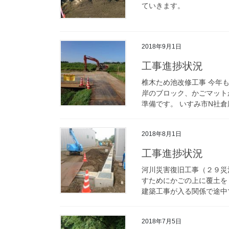
ていきます。
2018年9月1日
工事進捗状況
椎木ため池改修工事 今年
岸のブロック、かごマット
準備です。 いすみ市N社倉
2018年8月1日
工事進捗状況
河川災害復旧工事（２９災
すためにかごの上に覆土を
建築工事が入る関係で途中で
2018年7月5日