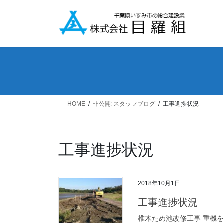
コ
ナ
ン
ビ
テ
ゲ
ン
ー
ツ
シ
へ
ョ
ス
ン
キ
に
ッ
移
HOME
非公開: スタッフブログ
工事進捗状況
プ
動
工事進捗状況
2018年10月1日
工事進捗状況
椎木ため池改修工事 重機