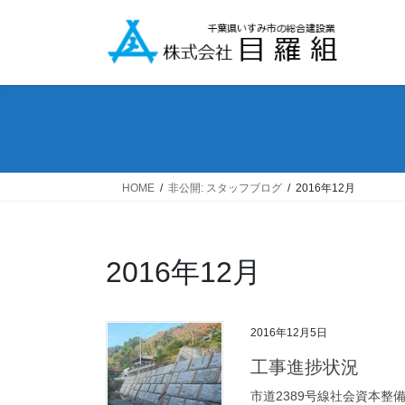
コ
ナ
ン
ビ
テ
ゲ
ン
ー
ツ
シ
へ
ョ
ス
ン
キ
に
ッ
移
HOME
非公開: スタッフブログ
2016年12月
プ
動
2016年12月
2016年12月5日
工事進捗状況
市道2389号線社会資本