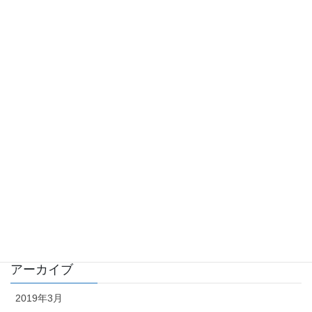
工事完成報告
2018年9月28日
カテゴリー
工事完成報告
工事進捗状況
業務日誌
イベント
雑記
アーカイブ
2019年3月