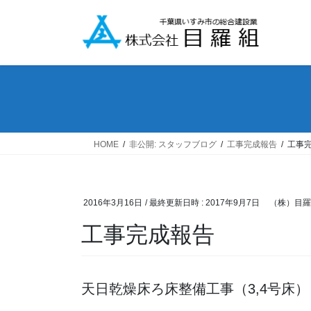
コ
ナ
ン
ビ
テ
ゲ
ン
ー
ツ
シ
へ
ョ
ス
ン
キ
に
ッ
移
HOME
非公開: スタッフブログ
工事完成報告
工事
プ
動
2016年3月16日
/ 最終更新日時 :
2017年9月7日
（株）目羅
工事完成報告
天日乾燥床ろ床整備工事（3,4号床）