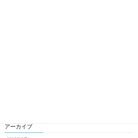
工事完成報告
2018年9月28日
カテゴリー
工事完成報告
工事進捗状況
業務日誌
イベント
雑記
アーカイブ