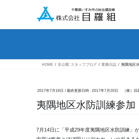
コ
ナ
ン
ビ
テ
ゲ
ン
ー
ツ
シ
へ
ョ
ス
ン
キ
に
ッ
移
HOME
非公開: スタッフブログ
業務日誌
夷隅地区
プ
動
2017年7月18日
/ 最終更新日時 :
2017年7月20日
（株）目
夷隅地区水防訓練参加
7月14日に「平成29年度夷隅地区水防訓練」